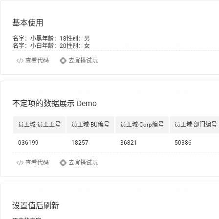
基本使用
名字：
小黑
年龄：
18
性别：
男
名字：
小白
年龄：
20
性别：
女
查看代码
去宜搭试玩
不定项的数据展示 Demo
员工域-员工工号
员工域-BU编号
员工域-Corp编号
员工域-部门编号
036199
18257
36821
50386
查看代码
去宜搭试玩
设置值后刷新