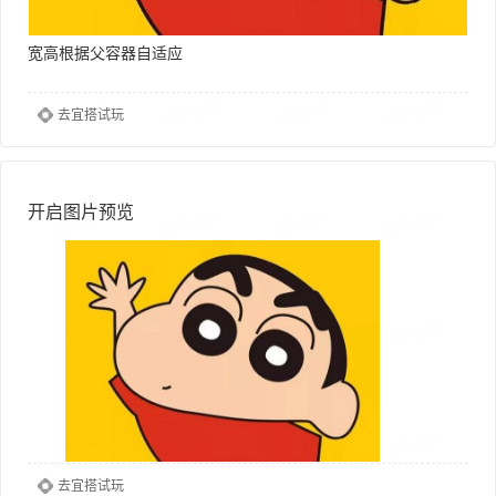
宽高根据父容器自适应
去宜搭试玩
开启图片预览
去宜搭试玩