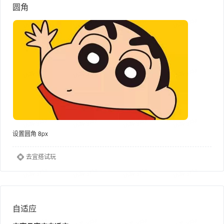
圆角
设置圆角 8px
去宜搭试玩
自适应