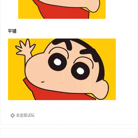
平铺
去宜搭试玩