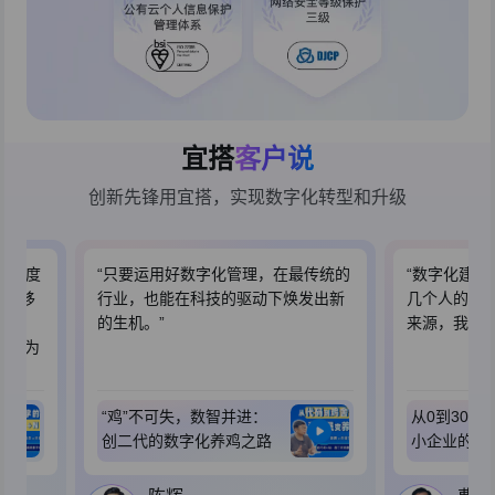
宜搭
客户说
创新先锋用宜搭，实现数字化转型和升级
活跃度
“只要运用好数字化管理，在最传统的
“数字化建设
好的移
行业，也能在科技的驱动下焕发出新
几个人的小
9万
的生机。”
来源，我认
经成为
“鸡”不可失，数智并进：
从0到300
创二代的数字化养鸡之路
小企业的数