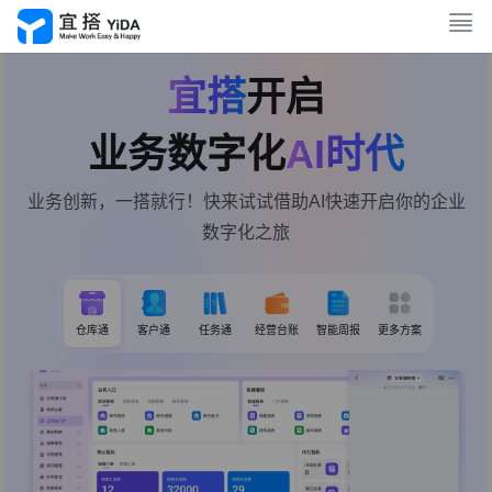
宜搭
开启
业务数字化
AI时代
业务创新，一搭就行！快来试试借助AI快速开启你的企业
数字化之旅
仓库通
客户通
任务通
经营台账
智能周报
更多方案