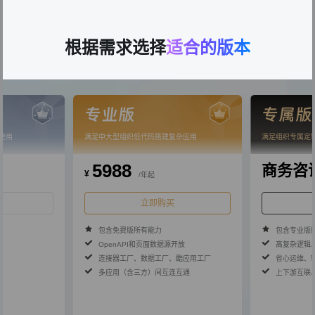
所有版本都包含以下功能
根据需求选择
适合的版本
专业版
专属版
使用
满足中大型组织低代码搭建复杂应用
满足组织专属定
5988
商务咨
¥
/年起
立即购买
包含免费版所有能力
包含专业版
OpenAPI和页面数据源开放
高复杂逻辑
连接器工厂、数据工厂、酷应用工厂
省心运维、
多应用（含三方）间互连互通
上下游互联