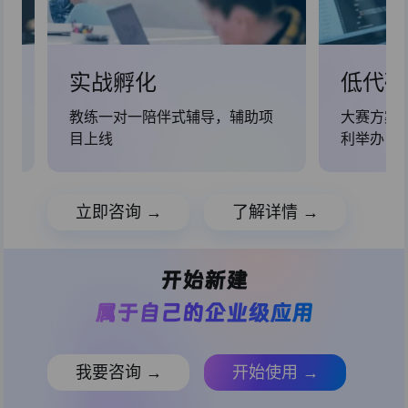
实战孵化
低代码
师
教练一对一陪伴式辅导，辅助项
大赛方案
目上线
利举办
立即咨询 →
了解详情 →
开始新建
属于自己的企业级应用
我要咨询 →
开始使用 →